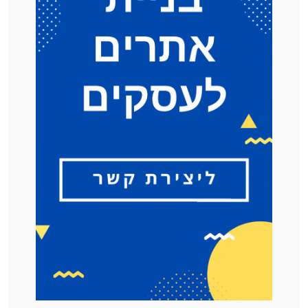
ר
י
ך
מ
ק
י
ף
ל
ע
ס
ק
י
ם
)