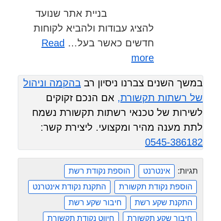
ו
ת
בניית אתר שנועד
ר
מ
להציג עבודות ולהביא לקוחות
ד
ק
חדשים כאשר בעל…
Read
י
:
ר
more
ג
נ
ב
במשך השנים צברנו ניסיון רב
בהקמה וניהול
י
י
נ
של רשתות תקשורת,
אם הנכם זקוקים
י
ט
ם
לשירות של טכנאי רשתות תקשורת נשמח
י
ל
ל
לתת מענה מהיר ומקצועי. ליצירת קשר:
י
מ
ת
0545-386182
ו
ו
א
ל
ס
ת
תגיות:
אינטרנט
הוספת נקודת רשת
ד
ר
מ
הוספת נקודת תקשורת
התקנת נקודת אינטרנט
ו
ל
ה
התקנת שקע רשת
חיבור שקע רשת
כ
ע
ת
חיבור שקע תקשורת
חיווט נקודת תקשורת
ל
ח
ס