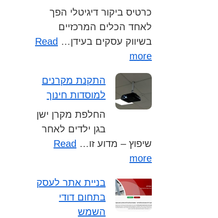
כרטיס ביקור דיגיטלי הפך
לאחד הכלים המרכזיים
בשיווק עסקים בעידן…
Read
:
more
מ
התקנת מקרנים
ה
למוסדות חינוך
ו
כ
החלפת מקרן ישן
ר
בגן ילדים לאחר
ט
שיפוץ – מדוע זו…
Read
י
:
more
ס
ה
בניית אתר לעסק
ב
ת
בתחום דודי
י
ק
השמש
נ
ק