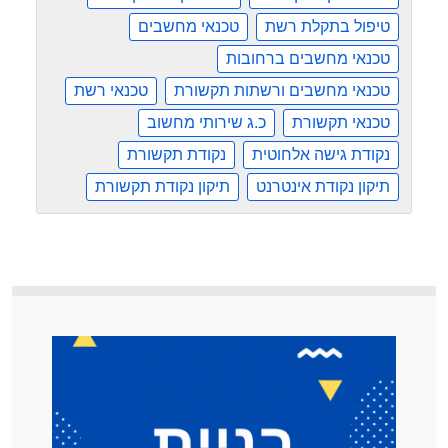
י
ע
ק
טיפול בתקלת רשת
טכנאי מחשבים
נ
ב
ס
טכנאי מחשבים ברחובות
ו
ק
ת
טכנאי מחשבים ורשתות תקשורת
טכנאי רשת
צ
ך
ח
טכנאי תקשורת
כ.ג שירותי מחשוב
ו
ר
נקודת גישה אלחוטית
נקודת תקשורת
י
ם
תיקון נקודת אינטרנט
תיקון נקודת תקשורת
ך
ד
ו
א
ד
ח
י
ד
?
ה
(
ש
מ
מ
ד
ש