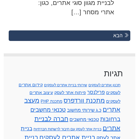
לבניית מגוון סוגי אתרים, כגון:
אתרי מסחר […]
Posts
Previous
הבא
Posts
navigation
תגיות
קידום אתרים
תכנון אתרים לעסקים
שירותי בניית אתרים לעסקים
פרילנסר
לעסקים
פיתוח אתר לעסק
עיצוב אתרים
מתכנת וורדפרס
מעצב
לעסקים
מתכנת PHP
אתרים
טכנאי מחשבים
כ.ג שירותי מחשוב
חברה לבניית
ברחובות
טכנאי מחשבים
אתרים
בניית
בניית אתר לעסק עם חיבור לרשתות חברתיות
בניית אתרים לעסקים
בניית
אתר לעסק