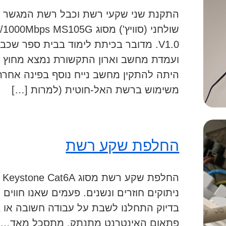
התקנת שני שקעי רשת וכבל רשת המגשר ב
שולחני (סוויץ') מסוג S105G
V1.0. מדובר בכיתת לימוד בבית ספר שכ
ועמדת מחשב וארון התקשורת נמצא מחוץ ל
היתה להתקין מחשב נייח נוסף בפינה אחרת
משימוש ברשת האל-חוטית (למרות […]
החלפת שקע רשת
הח
ניתוקים חוזרים ונשנים. פעמים שאנו חווים נ
בדיוק התחלנו לשבת על עבודה חשובה או בד
פתאום האינטרנט מתנתק. מתסכל מאד… קיי