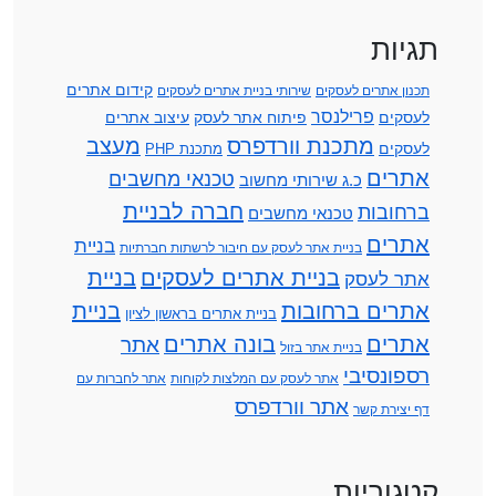
תגיות
קידום אתרים
תכנון אתרים לעסקים
שירותי בניית אתרים לעסקים
פרילנסר
לעסקים
פיתוח אתר לעסק
עיצוב אתרים
מתכנת וורדפרס
מעצב
לעסקים
מתכנת PHP
אתרים
טכנאי מחשבים
כ.ג שירותי מחשוב
חברה לבניית
ברחובות
טכנאי מחשבים
אתרים
בניית
בניית אתר לעסק עם חיבור לרשתות חברתיות
בניית אתרים לעסקים
בניית
אתר לעסק
אתרים ברחובות
בניית
בניית אתרים בראשון לציון
אתרים
בונה אתרים
אתר
בניית אתר בזול
רספונסיבי
אתר לעסק עם המלצות לקוחות
אתר לחברות עם
אתר וורדפרס
דף יצירת קשר
קטגוריות