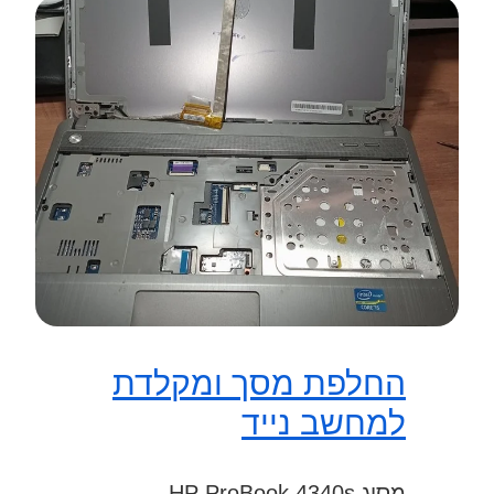
החלפת מסך ומקלדת
למחשב נייד
מסוג HP ProBook 4340s