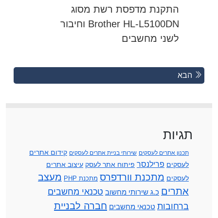
התקנת מדפסת רשת מסוג
Brother HL-L5100DN וחיבור
לשני מחשבים
Posts
Previous
הבא
Posts
navigation
תגיות
קידום אתרים
תכנון אתרים לעסקים
שירותי בניית אתרים לעסקים
פרילנסר
לעסקים
פיתוח אתר לעסק
עיצוב אתרים
מתכנת וורדפרס
מעצב
לעסקים
מתכנת PHP
אתרים
טכנאי מחשבים
כ.ג שירותי מחשוב
חברה לבניית
ברחובות
טכנאי מחשבים