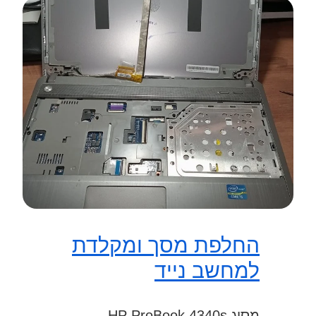
החלפת מסך ומקלדת
למחשב נייד
מסוג HP ProBook 4340s