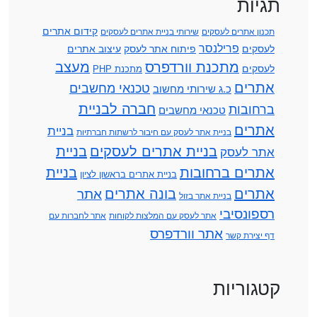
תגיות
קידום אתרים
תכנון אתרים לעסקים
שירותי בניית אתרים לעסקים
פרילנסר
לעסקים
פיתוח אתר לעסק
עיצוב אתרים
מתכנת וורדפרס
מעצב
לעסקים
מתכנת PHP
אתרים
טכנאי מחשבים
כ.ג שירותי מחשוב
חברה לבניית
ברחובות
טכנאי מחשבים
אתרים
בניית
בניית אתר לעסק עם חיבור לרשתות חברתיות
בניית אתרים לעסקים
בניית
אתר לעסק
אתרים ברחובות
בניית
בניית אתרים בראשון לציון
אתרים
בונה אתרים
אתר
בניית אתר בזול
רספונסיבי
אתר לעסק עם המלצות לקוחות
אתר לחברות עם
אתר וורדפרס
דף יצירת קשר
קטגוריות