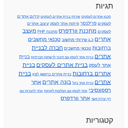
תגיות
קידום אתרים
תכנון אתרים לעסקים
שירותי בניית אתרים לעסקים
פרילנסר
לעסקים
פיתוח אתר לעסק
עיצוב אתרים
מתכנת וורדפרס
מעצב
לעסקים
מתכנת PHP
אתרים
טכנאי מחשבים
כ.ג שירותי מחשוב
חברה לבניית
ברחובות
טכנאי מחשבים
אתרים
בניית
בניית אתר לעסק עם חיבור לרשתות חברתיות
בניית אתרים לעסקים
בניית
אתר לעסק
אתרים ברחובות
בניית
בניית אתרים בראשון לציון
אתרים
בונה אתרים
אתר
בניית אתר בזול
רספונסיבי
אתר לעסק עם המלצות לקוחות
אתר לחברות עם
אתר וורדפרס
דף יצירת קשר
קטגוריות