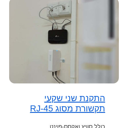
התקנת שני שקעי
תקשורת מסוג RJ-45
כולל סוויץ ואקסס-פוינט