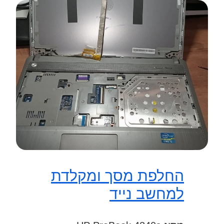
החלפת מסך ומקלדת
למחשב נייד