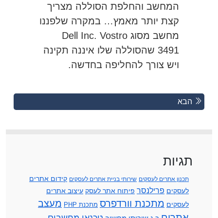
המחשב והחלפת הסוללה מצריך
קצת יותר מאמץ… במקרה שלפננו
מחשב מסוג Dell Inc. Vostro
3491 שהסוללה שלו איננה תקינה
ויש צורך להחליפה בחדשה.
Posts
Previous
הבא
Posts
navigation
תגיות
קידום אתרים
תכנון אתרים לעסקים
שירותי בניית אתרים לעסקים
פרילנסר
לעסקים
פיתוח אתר לעסק
עיצוב אתרים
מתכנת וורדפרס
מעצב
לעסקים
מתכנת PHP
אתרים
טכנאי מחשבים