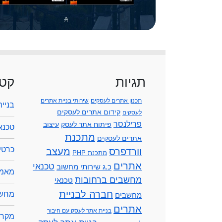
תגיות
קטג
תכנון אתרים לעסקים
שירותי בניית אתרים
בניי
קידום אתרים לעסקים
לעסקים
פרילנסר
פיתוח אתר לעסק
עיצוב
טכנא
מתכנת
אתרים לעסקים
כרטיס
וורדפרס
מעצב
מתכנת PHP
אתרים
טכנאי
כ.ג שירותי מחשוב
מאמר
מחשבים ברחובות
טכנאי
חברה לבניית
מחשב
מחשבים
אתרים
בניית אתר לעסק עם חיבור
מקרנ