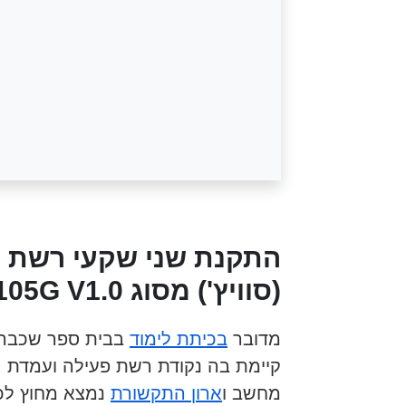
התקנת שני שקעי רשת ו
(סוויץ') מסוג MERCUSYS 5 Ports 10/100/1000Mbps MS105G V1.0.
מדובר
בכיתת לימוד
בבית ספר שכבר
קיימת בה נקודת רשת פעילה ועמדת
מחשב ו
ארון התקשורת
נמצא מחוץ לכ