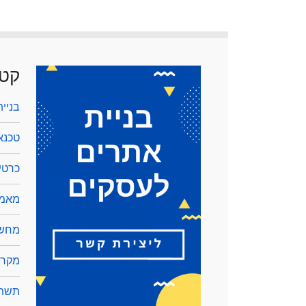
קטג
בניי
טכנא
כרטיס
מאמר
מחשב
מקרנ
תשתי