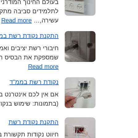
בעולם החינוך המודרני
לתלמידים סביבה מתקד
:
עשירה,…
Read more
ש
התקנת נקודת רשת במ
מ
ל
חיבורי רשת יציבים ו
ס
שמספקת את הבסיס הנד
:
Read more
התקנת
נקודת רשת בממ"ד
נקודת
רשת
אם אין לכם אינטרנט במ
במשרד
(בתמונות: שימוש בנקודת 
התקנת נקודת רשת
חיווט נקודות תקשורת ב