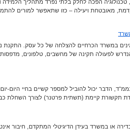
, טכנולוגיה הפכה לחלק בלתי נפרד מתהליך הלמידה 
מת, מאובטחת ויעילה – כזו שתאפשר למורים להתמק
ירותי
שרד
חשוב
בתי
אמינים במשרד הכרחיים להצלחה של כל עסק. התקנת 
פר
רש לפעולה תקינה של מחשבים, טלפונים, מדפסות 
מ"ד, הדבר יכול להוביל למספר קשיים בחיי היום-יום 
תקשורת קיימת (תשתית פרטנר) לצורך השחלת כבל רשת Cat6 
דירה או במשרד בעידן הדיגיטלי המתקדם, חיבור אינטר