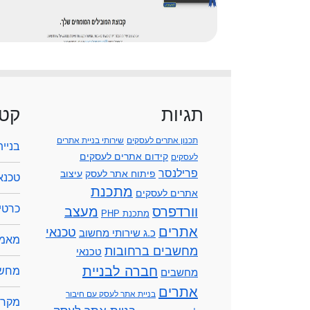
תגיות
קטג
תכנון אתרים לעסקים
שירותי בניית אתרים
בניי
קידום אתרים לעסקים
לעסקים
פרילנסר
פיתוח אתר לעסק
עיצוב
טכנא
מתכנת
אתרים לעסקים
כרטיס
וורדפרס
מעצב
מתכנת PHP
אתרים
טכנאי
כ.ג שירותי מחשוב
מאמר
מחשבים ברחובות
טכנאי
חברה לבניית
מחשב
מחשבים
אתרים
בניית אתר לעסק עם חיבור
מקרנ