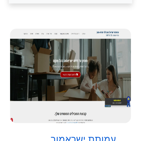
עמותת ישראמוב