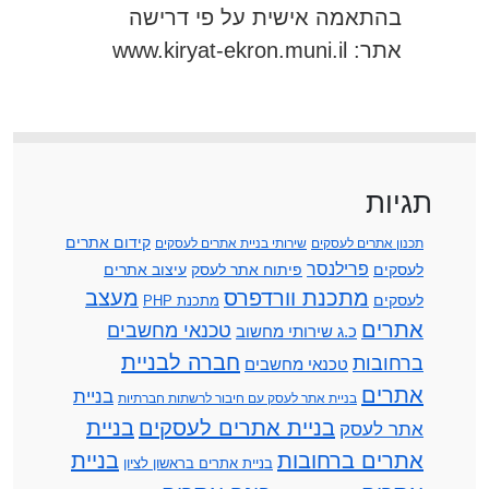
בהתאמה אישית על פי דרישה
אתר: www.kiryat-ekron.muni.il
תגיות
קידום אתרים
תכנון אתרים לעסקים
שירותי בניית אתרים לעסקים
פרילנסר
לעסקים
פיתוח אתר לעסק
עיצוב אתרים
מתכנת וורדפרס
מעצב
לעסקים
מתכנת PHP
אתרים
טכנאי מחשבים
כ.ג שירותי מחשוב
חברה לבניית
ברחובות
טכנאי מחשבים
אתרים
בניית
בניית אתר לעסק עם חיבור לרשתות חברתיות
בניית אתרים לעסקים
בניית
אתר לעסק
אתרים ברחובות
בניית
בניית אתרים בראשון לציון