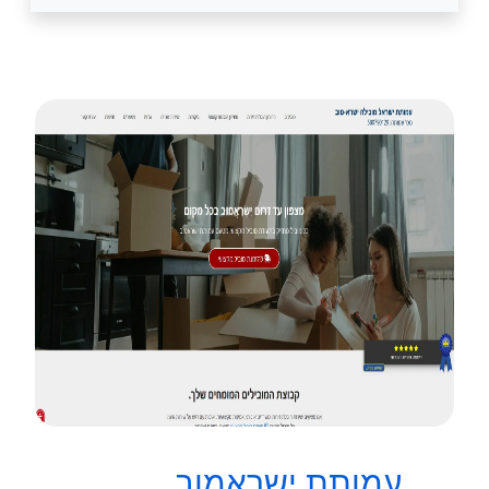
עמותת ישראמוב