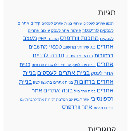
תגיות
קידום אתרים
תכנון אתרים לעסקים
שירותי בניית אתרים לעסקים
פרילנסר
לעסקים
פיתוח אתר לעסק
עיצוב אתרים
מתכנת וורדפרס
מעצב
לעסקים
מתכנת PHP
אתרים
טכנאי מחשבים
כ.ג שירותי מחשוב
חברה לבניית
ברחובות
טכנאי מחשבים
אתרים
בניית
בניית אתר לעסק עם חיבור לרשתות חברתיות
בניית אתרים לעסקים
בניית
אתר לעסק
אתרים ברחובות
בניית
בניית אתרים בראשון לציון
אתרים
בונה אתרים
אתר
בניית אתר בזול
רספונסיבי
אתר לעסק עם המלצות לקוחות
אתר לחברות עם
אתר וורדפרס
דף יצירת קשר
קטגוריות