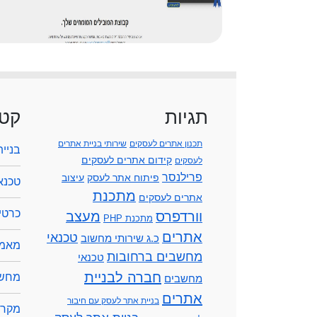
תגיות
קטג
תכנון אתרים לעסקים
שירותי בניית אתרים
בניי
קידום אתרים לעסקים
לעסקים
פרילנסר
פיתוח אתר לעסק
עיצוב
טכנא
מתכנת
אתרים לעסקים
כרטיס
וורדפרס
מעצב
מתכנת PHP
אתרים
טכנאי
כ.ג שירותי מחשוב
מאמר
מחשבים ברחובות
טכנאי
חברה לבניית
מחשב
מחשבים
אתרים
בניית אתר לעסק עם חיבור
מקרנ