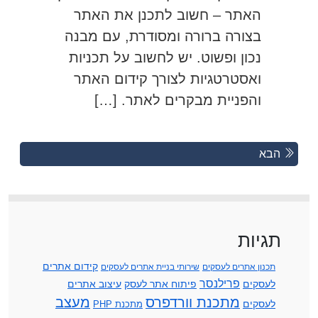
האתר – חשוב לתכנן את האתר
בצורה ברורה ומסודרת, עם מבנה
נכון ופשוט. יש לחשוב על תכניות
ואסטרטגיות לצורך קידום האתר
והפניית מבקרים לאתר. […]
Posts
Previous
הבא
Posts
navigation
תגיות
קידום אתרים
תכנון אתרים לעסקים
שירותי בניית אתרים לעסקים
פרילנסר
לעסקים
פיתוח אתר לעסק
עיצוב אתרים
מתכנת וורדפרס
מעצב
לעסקים
מתכנת PHP