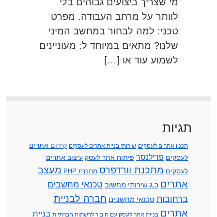
מי שצריך ביצועים גבוהים בלי
לוותר על מרחב העבודה. מפרט
טכני: למה לבחור במחשב המיני
שלנו? מתאים במיוחד ל: מעוניינים
לשמוע עוד או […]
תגיות
קידום אתרים
תכנון אתרים לעסקים
שירותי בניית אתרים לעסקים
פרילנסר
לעסקים
פיתוח אתר לעסק
עיצוב אתרים
מתכנת וורדפרס
מעצב
לעסקים
מתכנת PHP
אתרים
טכנאי מחשבים
כ.ג שירותי מחשוב
חברה לבניית
ברחובות
טכנאי מחשבים
אתרים
בניית
בניית אתר לעסק עם חיבור לרשתות חברתיות