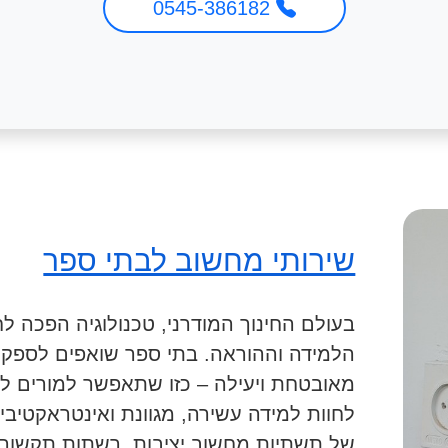
0545-386182
שירותי מחשוב לבתי ספר
בעולם החינוך המודרני, טכנולוגיה הפכה ל
הלמידה וההוראה. בתי ספר שואפים לספק
מאובטחת ויעילה – כזו שתאפשר למורים ל
לחוות למידה עשירה, מגוונת ואינטראקטיבית
של תשתיות מחשוב יציבות, רשתות תקשור