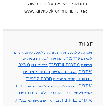
בהתאמה אישית על פי דרישה
אתר: www.kiryat-ekron.muni.il
תגיות
קידום אתרים
תכנון אתרים לעסקים
שירותי בניית אתרים לעסקים
פרילנסר
לעסקים
פיתוח אתר לעסק
עיצוב אתרים
מתכנת וורדפרס
מעצב
לעסקים
מתכנת PHP
אתרים
טכנאי מחשבים
כ.ג שירותי מחשוב
חברה לבניית
ברחובות
טכנאי מחשבים
אתרים
בניית
בניית אתר לעסק עם חיבור לרשתות חברתיות
בניית אתרים לעסקים
בניית
אתר לעסק
אתרים ברחובות
בניית
בניית אתרים בראשון לציון