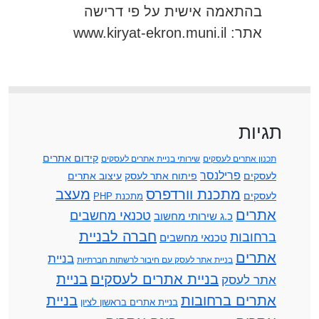
בהתאמה אישית על פי דרישה
אתר: www.kiryat-ekron.muni.il
תגיות
קידום אתרים
תכנון אתרים לעסקים
שירותי בניית אתרים לעסקים
פרילנסר
לעסקים
פיתוח אתר לעסק
עיצוב אתרים
מתכנת וורדפרס
מעצב
לעסקים
מתכנת PHP
אתרים
טכנאי מחשבים
כ.ג שירותי מחשוב
חברה לבניית
ברחובות
טכנאי מחשבים
אתרים
בניית
בניית אתר לעסק עם חיבור לרשתות חברתיות
בניית אתרים לעסקים
בניית
אתר לעסק
אתרים ברחובות
בניית
בניית אתרים בראשון לציון