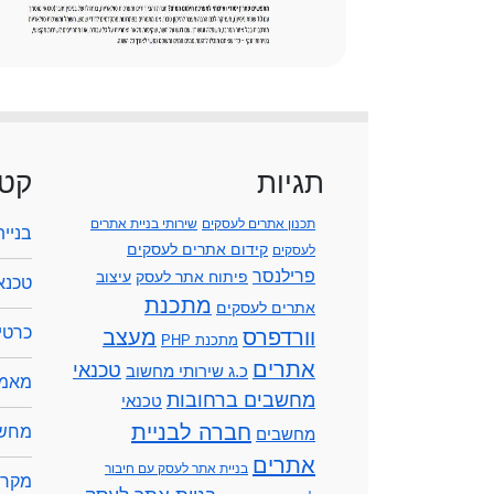
תגיות
קטג
תכנון אתרים לעסקים
שירותי בניית אתרים
בניי
קידום אתרים לעסקים
לעסקים
פרילנסר
פיתוח אתר לעסק
עיצוב
טכנא
מתכנת
אתרים לעסקים
כרטיס
וורדפרס
מעצב
מתכנת PHP
אתרים
טכנאי
כ.ג שירותי מחשוב
מאמר
מחשבים ברחובות
טכנאי
חברה לבניית
מחשב
מחשבים
אתרים
בניית אתר לעסק עם חיבור
מקרנ