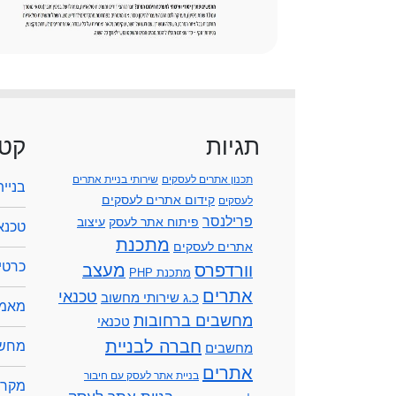
תגיות
קטג
תכנון אתרים לעסקים
שירותי בניית אתרים
בניי
קידום אתרים לעסקים
לעסקים
פרילנסר
פיתוח אתר לעסק
עיצוב
טכנא
מתכנת
אתרים לעסקים
כרטיס
וורדפרס
מעצב
מתכנת PHP
אתרים
טכנאי
כ.ג שירותי מחשוב
מאמר
מחשבים ברחובות
טכנאי
חברה לבניית
מחשב
מחשבים
אתרים
בניית אתר לעסק עם חיבור
מקרנ