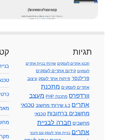
תגיות
קטג
תכנון אתרים לעסקים
שירותי בניית אתרים
בניי
קידום אתרים לעסקים
לעסקים
פרילנסר
פיתוח אתר לעסק
עיצוב
טכנא
מתכנת
אתרים לעסקים
כרטיס
וורדפרס
מעצב
מתכנת PHP
אתרים
טכנאי
כ.ג שירותי מחשוב
מאמר
מחשבים ברחובות
טכנאי
חברה לבניית
מחשב
מחשבים
אתרים
בניית אתר לעסק עם חיבור
מקרנ