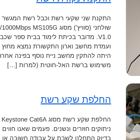
התקנת שני שקעי רשת וכבל רשת המגשר ב
שולחני (סוויץ') מסוג S105G
V1.0. מדובר בכיתת לימוד בבית ספר שכ
ועמדת מחשב וארון התקשורת נמצא מחוץ ל
היתה להתקין מחשב נייח נוסף בפינה אחרת
משימוש ברשת האל-חוטית (למרות […]
החלפת שקע רשת
הח
ניתוקים חוזרים ונשנים. פעמים שאנו חווים נ
בדיוק התחלנו לשבת על עבודה חשובה או בד