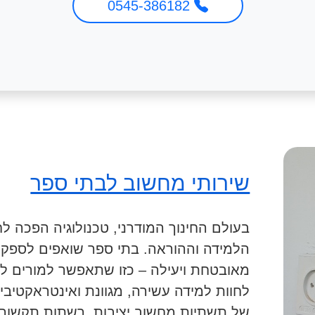
0545-386182
שירותי מחשוב לבתי ספר
בעולם החינוך המודרני, טכנולוגיה הפכה ל
הלמידה וההוראה. בתי ספר שואפים לספק
מאובטחת ויעילה – כזו שתאפשר למורים ל
לחוות למידה עשירה, מגוונת ואינטראקטיבית
של תשתיות מחשוב יציבות, רשתות תקשור